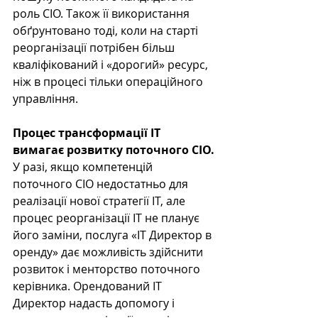
роль CIO. Також її використання 
обґрунтовано тоді, коли на старті 
реорганізації потрібен більш 
кваліфікований і «дорогий» ресурс, 
ніж в процесі тільки операційного 
управління.
Процес трансформації IT 
вимагає розвитку поточного CIO.
У разі, якщо компетенцій 
поточного CIO недостатньо для 
реалізації нової стратегії IT, але 
процес реорганізації IT не планує 
його заміни, послуга «IT Директор в 
оренду» дає можливість здійснити 
розвиток і менторство поточного 
керівника. Орендований IT 
Директор надасть допомогу і 