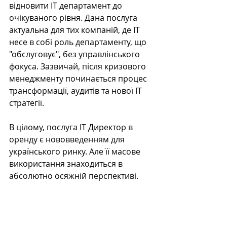
відновити IT департамент до 
очікуваного рівня. Дана послуга 
актуальна для тих компаній, де IT 
несе в собі роль департаменту, що 
"обслуговує", без управлінського 
фокуса. Зазвичай, після кризового 
менеджменту починається процес 
трансформації, аудитів та нової IT 
стратегії.
В цілому, послуга IT Директор в 
оренду є нововведенням для 
українського ринку. Але її масове 
використання знаходиться в 
абсолютно осяжній перспективі.    
Багаторічний досвід в профільних 
предметних областях, знання 
кращих практик управління і 