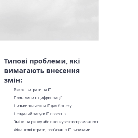
Типові проблеми, які
вимагають внесення
змін:
Високі витрати на ІТ
1
2
Прогалини в цифровізації
3
Низьке значення ІТ для бізнесу
4
Невдалий запуск ІТ-проектів
5
Зміни на ринку або в конкурентоспроможності
6
Фінансові втрати, пов'язані з
ІТ-ризиками