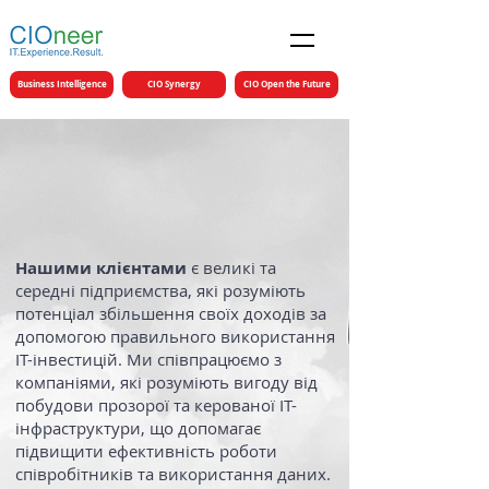
Business Intelligence
CIO Synergy
CIO Open the Future
Нашими клієнтами
є великі та
середні підприємства, які розуміють
потенціал збільшення своїх доходів за
допомогою правильного використання
ІТ-інвестицій. Ми співпрацюємо з
компаніями, які розуміють вигоду від
побудови прозорої та керованої ІТ-
інфраструктури, що допомагає
підвищити ефективність роботи
співробітників та використання даних.