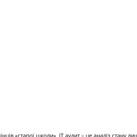
інців «старої школи»  ІТ аудит – це аналіз стану ли