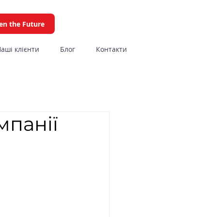
en the Future
аші клієнти
Блог
Контакти
мпанії