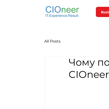
Busi
All Posts
Чому по
CIOneer