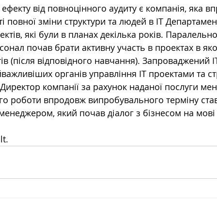
ефекту від повноцінного аудиту є компанія, яка в
ті повної зміни структури та людей в ІТ Департамен
тів, які були в планах декілька років. Паралельно
онал почав брати активну участь в проектах в яко
в (після відповідного навчання). Запроваджений ІТ
йважливіших органів управління ІТ проектами та ст
 Директор компанії за рахунок наданої послуги мен
о роботи впродовж випробувального терміну став
енеджером, який почав діалог з бізнесом на мові б
lt.