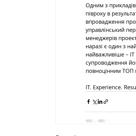
Одним з прикладів 
півроку в результа
впровадження проек
управлінський перс
менеджерів проекті
наразі є один з на
найважливіше – ІТ
супроводження йог
повноцінним ТОП м
IT. Experience. Resu