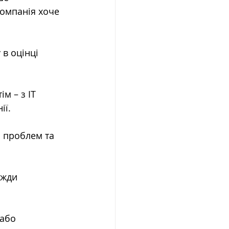
компанія хоче 
в оцінці 
м – з ІТ 
ії.
с проблем та 
вжди 
або 