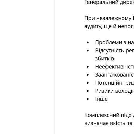
Генеральний дирек
При незалежному I
аудиту, ще й непря
Проблеми з на
Відсутність ре
збитків
Неефективність
Заангажованіс
Потенційні риз
Ризики володі
Інше
Комплексний підхід
визначає якість та