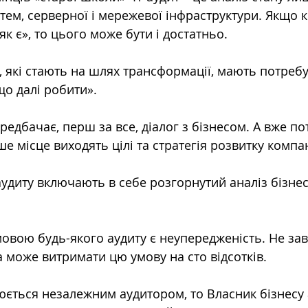
тем, серверної і мережевої інфраструктури. Якщо 
як є», то цього може бути і достатньо.
, які стають на шлях трансформації, мають потребу 
«що далі робити».
редбачає, перш за все, діалог з бізнесом. А вже поті
 місце виходять цілі та стратегія розвитку компан
аудиту включають в себе розгорнутий аналіз бізне
вою будь-якого аудиту є неупередженість. Не за
 може витримати цю умову на сто відсотків.
юється незалежним аудитором, то Власник бізнесу 