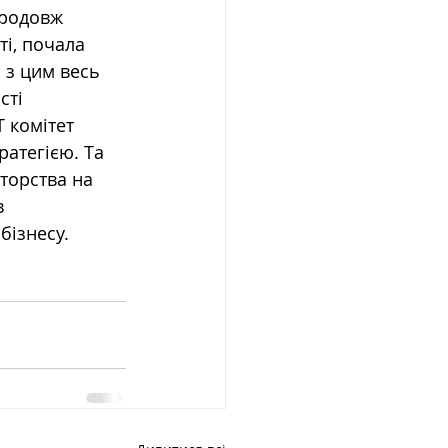
продовж 
ті, почала 
 з цим весь 
сті 
 комітет 
ратегією. Та 
торства на 
 
ізнесу. 