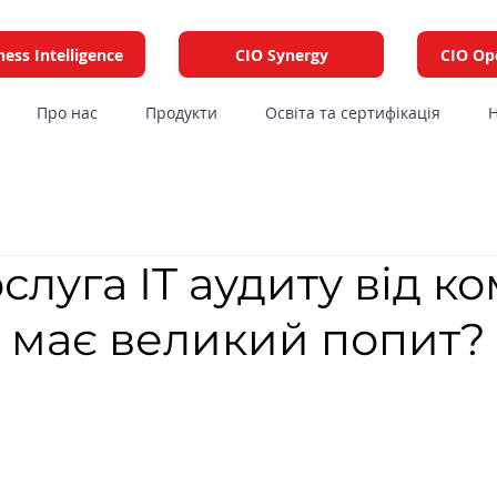
ness Intelligence
CIO Synergy
CIO Op
Про нас
Продукти
Освіта та сертифікація
Н
слуга IT аудиту від ко
 має великий попит?