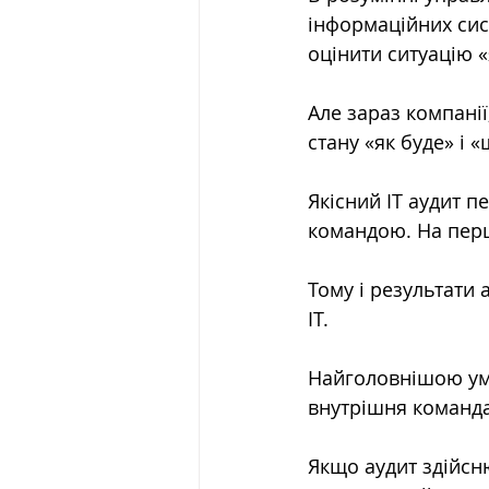
інформаційних сис
оцінити ситуацію «
Але зараз компанії
стану «як буде» і 
Якісний ІТ аудит пе
командою. На перше
Тому і результати 
ІТ.
Найголовнішою умо
внутрішня команда
Якщо аудит здійсн