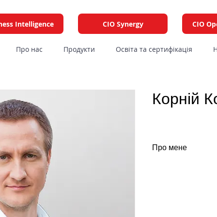
ness Intelligence
CIO Synergy
CIO Op
Про нас
Продукти
Освіта та сертифікація
Н
Корній К
Про мене
Я CIO медіахолди
15 років професій
CIO у комерційних
нерухомість, фінте
так і з іноземним