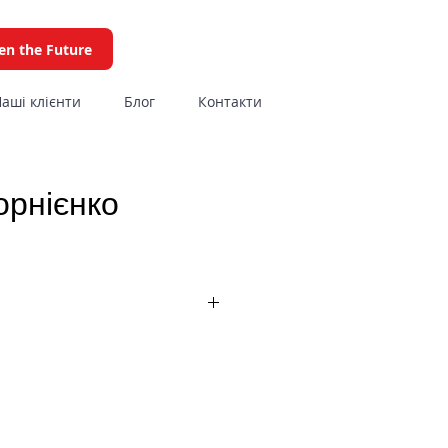
en the Future
аші клієнти
Блог
Контакти
орнієнко
нгу "1+1 Медіа". Маю понад
ного досвіду в IT на позиціях
 компаніях (торгівля,
х, медіа) як з українським,
 капіталом та менеджментом.