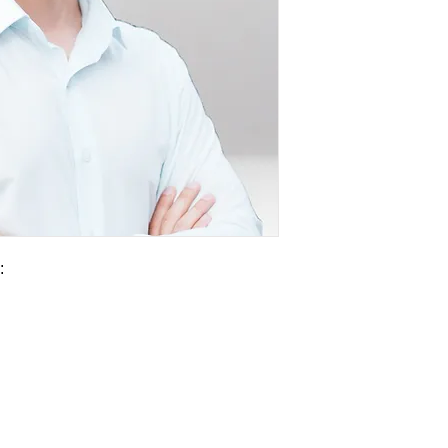
Маю успішний досв
внутрішніх, так і
формування IT стр
стратегією бізнесу
Створюю захищені
керую командами 
проектної розробк
корпоративні схо
Data Driven підхі
Реально застосов
:
та Machine Learn
збільшенні прибут
компанії.
Є членом клубу ІТ
https://www.linked