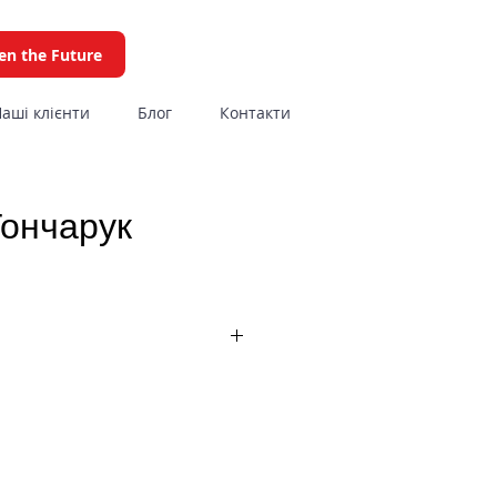
en the Future
аші клієнти
Блог
Контакти
Гончарук
моєї кар’єри я отримав
ть надзвичайно корисного
регіонах України (Донецьк,
ці, Київ), керував
леком продуктів у країнах