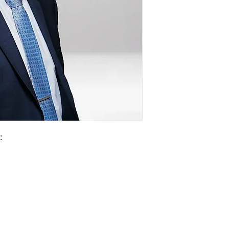
СНД. Я працював у
видобуток вугілля
енергії, виробниц
консалтинг і теле
найцікавіше було 
компанії, де за 1
інженера до член
россійського втор
за кібер-захист і
Крім того, під ча
:
Global Executive 
2021 році я засну
зфокусований на р
захворювань на о
(AI/ML).
З 2022 року я уві
Української Діабе