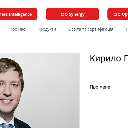
ness Intelligence
CIO Synergy
CIO Op
Про нас
Продукти
Освіта та сертифікація
Н
Кирило 
Про мене
На кожному етапі 
величезну кількіс
досвіду в різних 
Запоріжжя, Чернів
впровадженням те