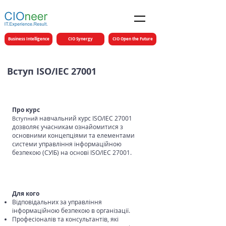
Business Intelligence
CIO Synergy
CIO Open the Future
Вступ ISO/IEC 27001
Про курс
навчальний курс ISO/IEC 27001
Вступний
дозволяє учасникам ознайомитися з
основними концепціями та елементами
системи управління інформаційною
безпекою (СУІБ) на основі ISO/IEC 27001.
Для кого
Відповідальних за управління
інформаційною безпекою в організації.
Професіоналів та консультантів, які