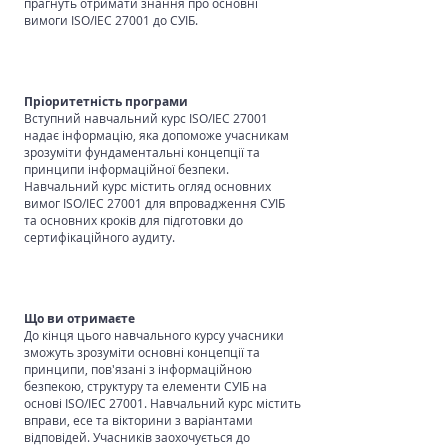
прагнуть отримати знання про основні
вимоги ISO/IEC 27001 до СУІБ.
Пріоритетність програми
Вступний навчальний курс ISO/IEC 27001
надає інформацію, яка допоможе учасникам
зрозуміти фундаментальні концепції та
принципи інформаційної безпеки.
Навчальний курс містить огляд основних
вимог ISO/IEC 27001 для впровадження СУІБ
та основних кроків для підготовки до
сертифікаційного аудиту.
Що ви отримаєте
До кінця цього навчального курсу учасники
зможуть зрозуміти основні концепції та
принципи, пов'язані з інформаційною
безпекою, структуру та елементи СУІБ на
основі ISO/IEC 27001. Навчальний курс містить
вправи, есе та вікторини з варіантами
відповідей. Учасників заохочується до