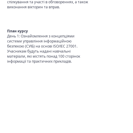
спілкування та участі в обговореннях, а також
виконання вікторин та вправ.
План курсу
День 1: Ознайомлення з концепціями
системи управління інформаційною
безпекою (СУІБ) на основі ISO/IEC 27001.
Учасникам будуть надані навчальні
матеріали, які містять понад 100 сторінок
інформації та практичних прикладів.
Як розпочати навчання ISO/IEC 27001
Зв'яжіться з нами за адресою
info@cioneer.com
або залиште заявку.
Це буде ваш перший крок до отримання
сертифікації PECB Certified ISO/IEC 27001.
Залишити заявку