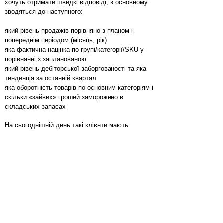
хочуть отримати швидкі відповіді, в основному
зводяться до наступного:
який рівень продажів порівняно з планом і
попереднім періодом (місяць, рік)
яка фактична націнка по групі/категорії/SKU у
порівнянні з запланованою
який рівень дебіторської заборгованості та яка
тенденція за останній квартал
яка оборотність товарів по основним категоріям і
скільки «зайвих» грошей заморожено в
складських запасах
На сьогоднішній день такі клієнти мають
можливість отримувати достовірну інформацію
один раз на місяць після його «закриття».
Звичайно, в умовах високої конкуренції на ринку,
така щедрість приємна конкурентам, однак
убивча для вашого бізнесу.
Тривалість середнього по складності проекту
«Корпоративна звітність» – три місяці. А в
результаті, клієнт отримує 10 звітів, 10-15
візуалізацій, відмовляється від Excel моделей і